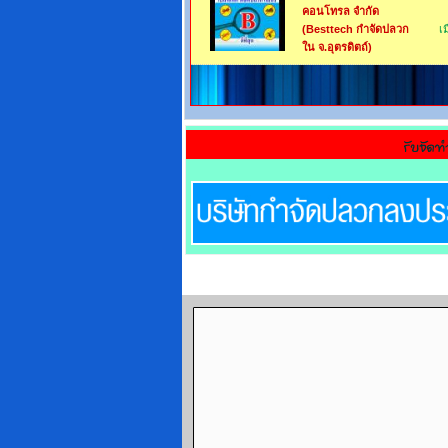
คอนโทรล จำกัด
(Besttech กำจัดปลวก
เ
ใน จ.อุตรดิตถ์)