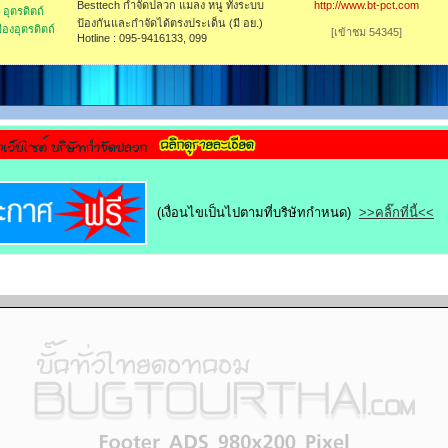
Besttech กำจัดปลวก แมลง หนู ทั้งระบบ
http://www.bt-pct.com
อุตรดิตถ์
ป้องกันและกำจัดได้ตรงประเด็น (มี อย.)
มืองอุตรดิตถ์
[เข้าชม 54345]
Hotline : 095-9416133, 099
(เงื่อนไขเป็นไปตามที่บริษัทกำหนด)
>>คลิ๊กที่นี้<<