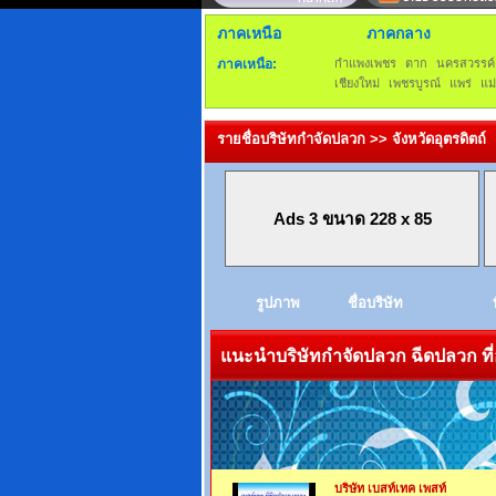
ภาคเหนือ
ภาคกลาง
ภาคเหนือ:
กำแพงเพชร
ตาก
นครสวรรค์
เชียงใหม่
เพชรบูรณ์
แพร่
แม
รายชื่อบริษัทกำจัดปลวก >> จังหวัดอุตรดิตถ์
Ads 3 ขนาด 228 x 85
รูปภาพ
ชื่อบริษัท
แนะนำบริษัทกำจัดปลวก ฉีดปลวก ที่
บริษัท เบสท์เทค เพสท์