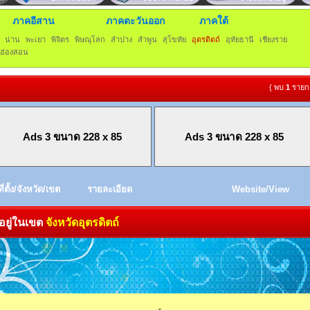
ภาคอีสาน
ภาคตะวันออก
ภาคใต้
น่าน
พะเยา
พิจิตร
พิษณุโลก
ลำปาง
ลำพูน
สุโขทัย
อุตรดิตถ์
อุทัยธานี
เชียงราย
่ฮ่องสอน
{ พบ
1
รายก
Ads 3 ขนาด 228 x 85
Ads 3 ขนาด 228 x 85
ที่ตั้ง/จังหวัด/เขต
รายละเอียด
Website/View
อยู่ในเขต
จังหวัดอุตรดิตถ์